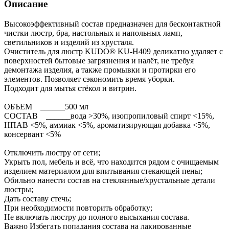
Описание
Высокоэффективный состав предназначен для бесконтактной
чистки люстр, бра, настольных и напольных ламп,
светильников и изделий из хрусталя.
Очиститель для люстр KUDO® KU-H409 деликатно удаляет с
поверхностей бытовые загрязнения и налёт, не требуя
демонтажа изделия, а также промывки и протирки его
элементов. Позволяет сэкономить время уборки.
Подходит для мытья стёкол и витрин.
ОБЪЕМ ______500 мл
СОСТАВ ______вода >30%, изопропиловый спирт <15%,
НПАВ <5%, аммиак <5%, ароматизирующая добавка <5%,
консервант <5%
Отключить люстру от сети;
Укрыть пол, мебель и всё, что находится рядом с очищаемым
изделием материалом для впитывания стекающей пены;
Обильно нанести состав на стеклянные/хрустальные детали
люстры;
Дать составу стечь;
При необходимости повторить обработку;
Не включать люстру до полного высыхания состава.
Важно Избегать попадания состава на лакированные