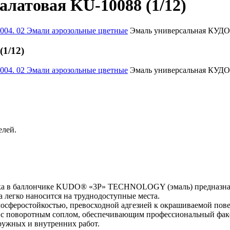
латовая KU-10088 (1/12)
004. 02 Эмали аэрозольные цветные
Эмаль универсальная КУДО 
1/12)
004. 02 Эмали аэрозольные цветные
Эмаль универсальная КУДО 
елей.
аска в баллончике KUDO® «3P» TECHNOLOGY (эмаль) предназнач
 легко наносится на труднодоступные места.
осферостойкостью, превосходной адгезией к окрашиваемой пове
е с поворотным соплом, обеспечивающим профессиональный факе
ружных и внутренних работ.