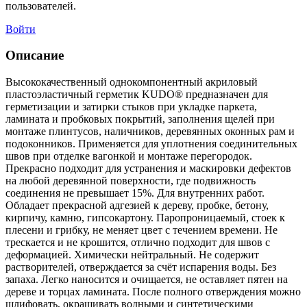
пользователей.
Войти
Описание
Высококачественный однокомпонентный акриловый
пластоэластичный герметик KUDO® предназначен для
герметизации и затирки стыков при укладке паркета,
ламината и пробковых покрытий, заполнения щелей при
монтаже плинтусов, наличников, деревянных оконных рам и
подоконников. Применяется для уплотнения соединительных
швов при отделке вагонкой и монтаже перегородок.
Прекрасно подходит для устранения и маскировки дефектов
на любой деревянной поверхности, где подвижность
соединения не превышает 15%. Для внутренних работ.
Обладает прекрасной адгезией к дереву, пробке, бетону,
кирпичу, камню, гипсокартону. Паропроницаемый, стоек к
плесени и грибку, не меняет цвет с течением времени. Не
трескается и не крошится, отлично подходит для швов с
деформацией. Химически нейтральный. Не содержит
растворителей, отверждается за счёт испарения воды. Без
запаха. Легко наносится и очищается, не оставляет пятен на
дереве и торцах ламината. После полного отверждения можно
шлифовать, окрашивать водными и синтетическими