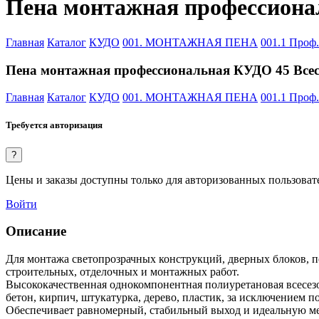
Пена монтажная профессиона
Главная
Каталог
КУДО
001. МОНТАЖНАЯ ПЕНА
001.1 Про
Пена монтажная профессиональная КУДО 45 Всес
Главная
Каталог
КУДО
001. МОНТАЖНАЯ ПЕНА
001.1 Про
Требуется авторизация
?
Цены и заказы доступны только для авторизованных пользоват
Войти
Описание
Для монтажа светопрозрачных конструкций, дверных блоков, по
строительных, отделочных и монтажных работ.
Высококачественная однокомпонентная полиуретановая всесез
бетон, кирпич, штукатурка, дерево, пластик, за исключением 
Обеспечивает равномерный, стабильный выход и идеальную ме