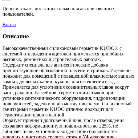
Цены и заказы доступны только для авторизованных
пользователей.
Войти
Описание
Высококачественный силиконовый герметик KUDO® с
системой отверждения ацетокси применяется при общих
бытовых, ремонтных и строительных работах.
Cодержит специальные антисептические добавки,
препятствующие образованию плесени и грибков. Идеально
подходит для помещений с повышенной влажностью: ванных
комнат, душевых кабин, кухонь, для остекления и т.д.
Применяется для уплотнения соединительных швов вокруг
ванн, раковин, бассейнов; герметизации стыков при
установке сантехнического оборудования, гидроизоляции
поверхностей, заделки швов между плитками. Силиконовый
санитарный герметик KUDO отлично подходит для
герметизации швов в ванной.
Образует прочный долговечный шов, после отверждения
сохраняет деформационную подвижность до ±25%, не
собирает пыль, устойчив к воздействию большинства
моющих и чистящих средств, стоек к УФ‑излучению,