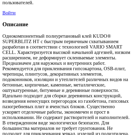
пользователей.
Войти
Описание
Однокомпонентный полиуретановый клей KUDO®
SUPERBLITZ HT с быстрым первичным схватыванием
разработан в соответствии с технологией VARIO SMART
CELL. Характеризуется высокой начальной адгезией, низким
расширением, не деформирует склеиваемые элементы.
Предназначен для наружных и внутренних работ.
Рекомендуется для приклеивания гипсокартона, OSB-плит,
черепицы, плинтусов, декоративных элементов,
подоконников, изоляции и утеплителей различных видов на
бетонные, кирпичные, каменные, металлические,
оштукатуренные, битумные и деревянные поверхности.
Идеально подходит для сборки деревянных конструкций,
возведения ненесущих перегородок из газобетона, гипсовых
пазогребневых плит и ячеистых блоков. Существенно
ускоряет отделочные работы, экономичен и прост в
использовании. Не содержит растворителей и наполнителей.
В отвержденном виде экологически безопасен. Для
большинства материалов не требует грунтования. Не
подходит для приклеивания зеркал, изделий из полиэтилена,